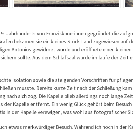
19. Jahrhunderts von Franziskanerinnen gegründet die aufg
Grafen bekamen sie ein kleines Stück Land zugewiesen auf 
ligen Antonius gewidmet wurde und eröffnete einen kleinen S
 sichern sollte. Aus dem Schlafsaal wurde im laufe der Zei
hte Isolation sowie die steigenden Vorschriften für pflege
schließen musste. Bereits kurze Zeit nach der Schließung k
ung nach sich zog. Die Kapelle blieb allerdings noch lange Z
s der Kapelle entfernt. Ein wenig Glück gehört beim Besuch 
tis in der Kapelle verewigen, was wohl aus fotografischer Si
auch etwas merkwürdiger Besuch. Während ich noch in der Ka