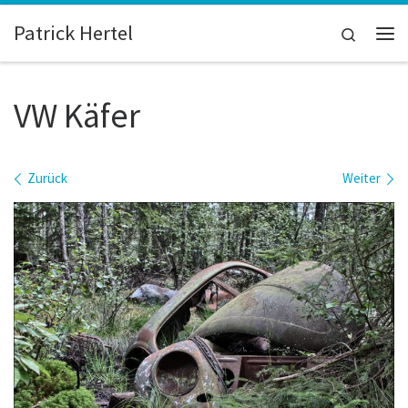
Zum Inhalt springen
Patrick Hertel
Search
Me
VW Käfer
Bilder Navigation
Zurück
Weiter