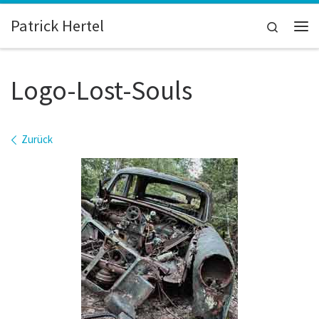
Zum Inhalt springen
Patrick Hertel
Search
Me
Logo-Lost-Souls
Bilder Navigation
Zurück