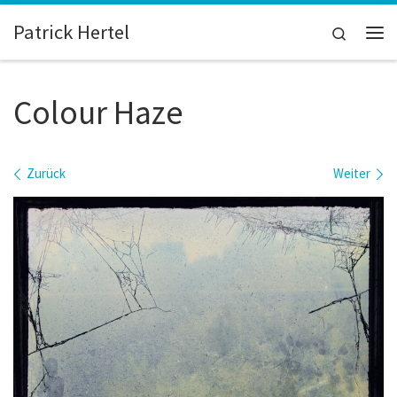
Zum Inhalt springen
Patrick Hertel
Search
Me
Colour Haze
Bilder Navigation
Zurück
Weiter