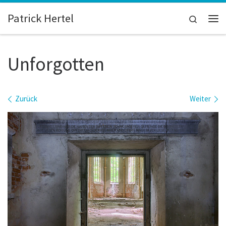
Zum Inhalt springen
Patrick Hertel
Search
Me
Unforgotten
Bilder Navigation
Zurück
Weiter