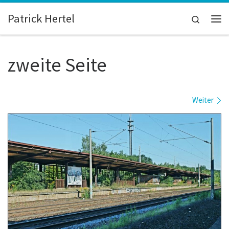
Zum Inhalt springen
Patrick Hertel
Search
Me
zweite Seite
Bilder Navigation
Weiter