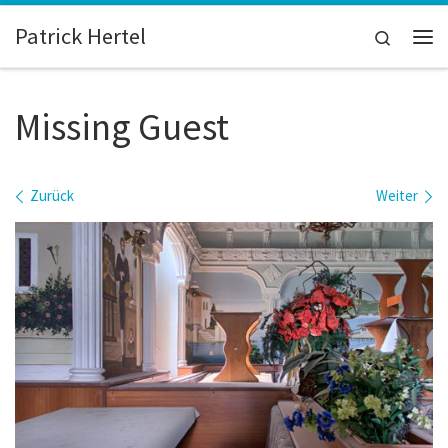
Zum Inhalt springen
Patrick Hertel
Search
Me
Missing Guest
Bilder Navigation
Zurück
Weiter