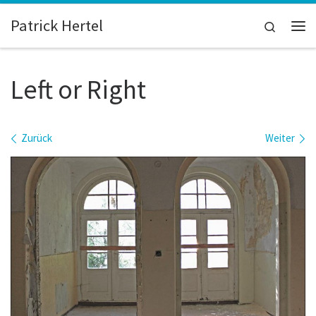
Zum Inhalt springen
Patrick Hertel
Search
Me
Left or Right
Bilder Navigation
Zurück
Weiter