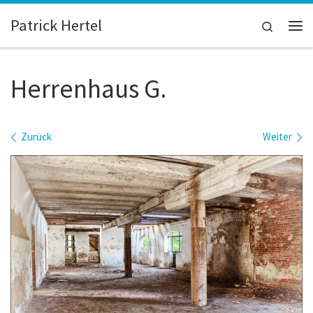
Zum Inhalt springen
Patrick Hertel
Search
Me
Herrenhaus G.
Bilder Navigation
Zurück
Weiter