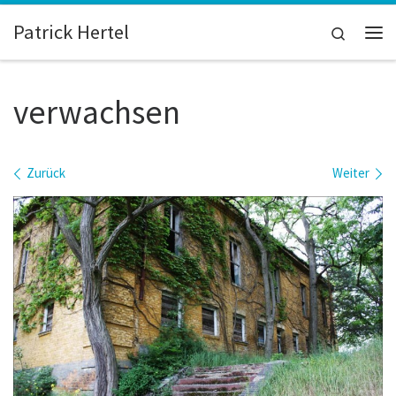
Zum Inhalt springen
Patrick Hertel
Search
Me
verwachsen
Bilder Navigation
Zurück
Weiter