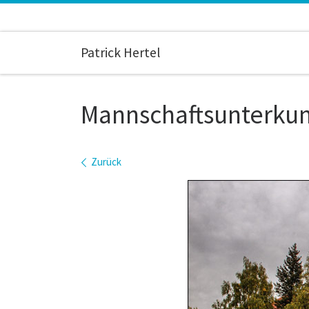
Zum Inhalt springen
Patrick Hertel
Mannschaftsunterkun
Bilder Navigation
Zurück