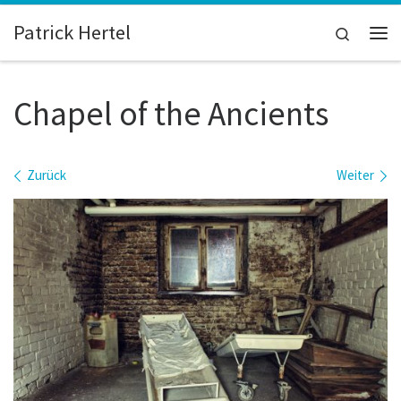
Zum Inhalt springen
Patrick Hertel
Search
Me
Chapel of the Ancients
Bilder Navigation
Zurück
Weiter