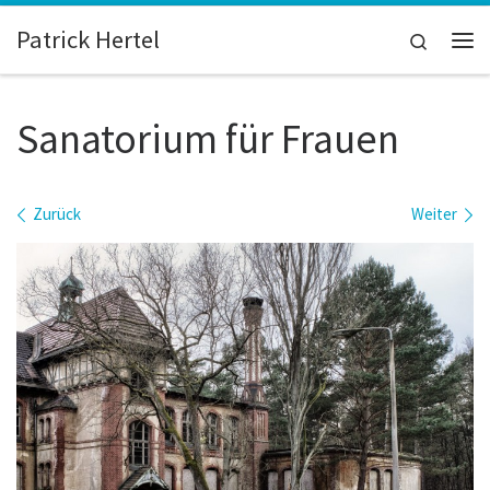
Zum Inhalt springen
Patrick Hertel
Search
Me
Sanatorium für Frauen
Bilder Navigation
Zurück
Weiter