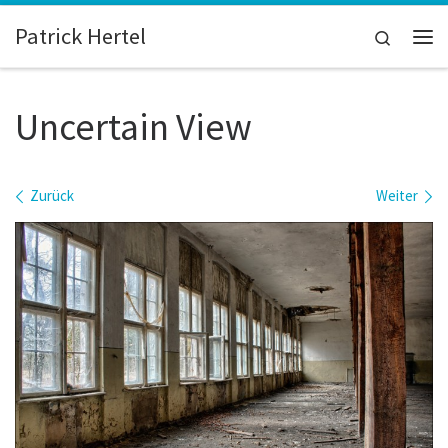
Zum Inhalt springen
Patrick Hertel
Search
Me
Uncertain View
Bilder Navigation
Zurück
Weiter