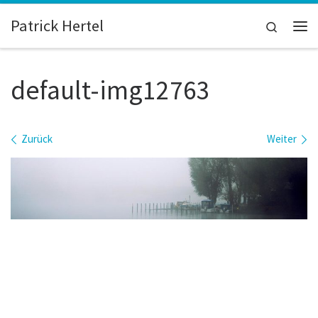
Zum Inhalt springen
Patrick Hertel
Search
Me
default-img12763
Bilder Navigation
Zurück
Weiter