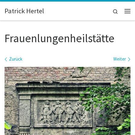
Zum Inhalt springen
Patrick Hertel
Search
Me
Frauenlungenheilstätte
Bilder Navigation
Zurück
Weiter